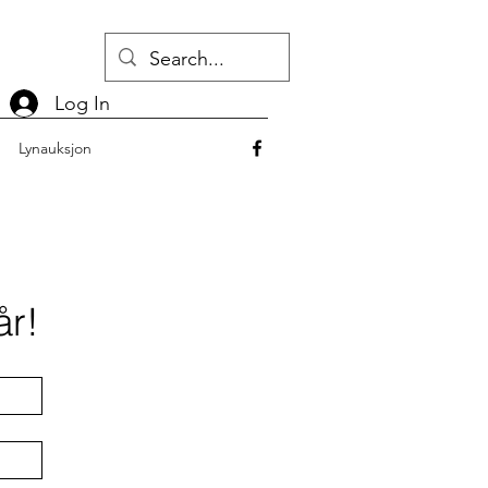
Log In
Lynauksjon
år!