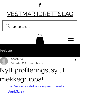
VESTMAR IDRETTSLAG
Innlegg
post1733
16. feb. 2024
1 min lesing
Nytt profileringstøy til
mekkegruppa!
https://www.youtube.com/watch?v=E-
mUgnE3wSk