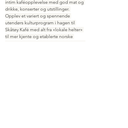
intim kaféopplevelse med god mat og 
drikke, konserter og utstillinger. 
Opplev et variert og spennende 
utendørs kulturprogram i hagen til 
Skåtøy Kafé med alt fra «lokale helter» 
til mer kjente og etablerte norske 
artister. Les mer om Skåtøy Kafé 
her!
 Et 
steinkast unna kan du beundre den 
store flotte kirken som har fått tilnavnet 
Skjærgårdskatedralen. Skåtøy 
kirke ligger i nydelige omgivelser midt 
på Skåtøys smaleste parti. I kirken 
arrangeres det gudstjenester, konserter 
og utstillinger som er verdt et besøk, 
spesielt på sommerstid. 