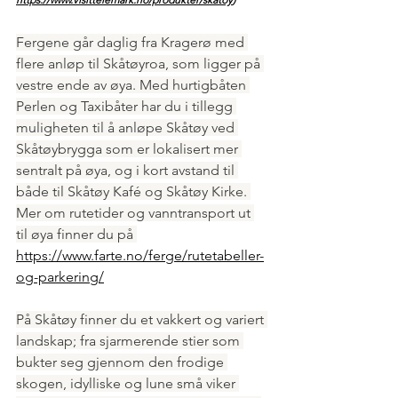
Fergene går daglig fra Kragerø med 
flere anløp til Skåtøyroa, som ligger på 
vestre ende av øya. Med hurtigbåten 
Perlen og Taxibåter har du i tillegg 
muligheten til å anløpe Skåtøy ved 
Skåtøybrygga som er lokalisert mer 
sentralt på øya, og i kort avstand til 
både til Skåtøy Kafé og Skåtøy Kirke. 
Mer om rutetider og vanntransport ut 
til øya finner du på 
https://www.farte.no/ferge/rutetabeller-
og-parkering/
På Skåtøy finner du et vakkert og variert 
landskap; fra sjarmerende stier som 
bukter seg gjennom den frodige 
skogen, idylliske og lune små viker 