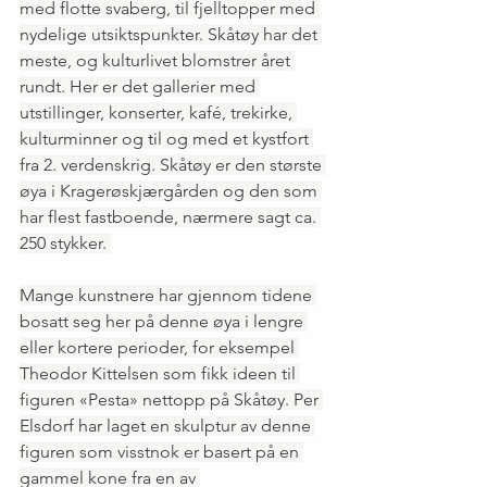
med flotte svaberg, til fjelltopper med 
nydelige utsiktspunkter. Skåtøy har det 
meste, og kulturlivet blomstrer året 
rundt. Her er det gallerier med 
utstillinger, konserter, kafé, trekirke, 
kulturminner og til og med et kystfort 
fra 2. verdenskrig. Skåtøy er den største 
øya i Kragerøskjærgården og den som 
har flest fastboende, nærmere sagt ca. 
250 stykker. 
Mange kunstnere har gjennom tidene 
bosatt seg her på denne øya i lengre 
eller kortere perioder, for eksempel 
Theodor Kittelsen som fikk ideen til 
figuren «Pesta» nettopp på Skåtøy. Per 
Elsdorf har laget en skulptur av denne 
figuren som visstnok er basert på en 
gammel kone fra en av 