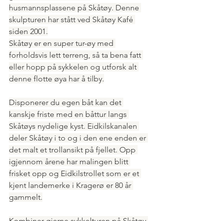
husmannsplassene på Skåtøy. Denne 
skulpturen har stått ved Skåtøy Kafé 
siden 2001.
Skåtøy er en super tur-øy med 
forholdsvis lett terreng, så ta bena fatt 
eller hopp på sykkelen og utforsk alt 
denne flotte øya har å tilby.
Disponerer du egen båt kan det 
kanskje friste med en båttur langs 
Skåtøys nydelige kyst. Eidkilskanalen 
deler Skåtøy i to og i den ene enden er 
det malt et trollansikt på fjellet. Opp 
igjennom årene har malingen blitt 
frisket opp og Eidkilstrollet som er et 
kjent landemerke i Kragerø er 80 år 
gammelt.
Kombiner gjerne sykkelturen på Skåtøy 