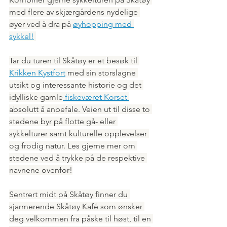
med flere av skjærgårdens nydelige 
øyer ved å dra på 
øyhopping med 
sykkel!
Tar du turen til Skåtøy er et besøk til 
Krikken Kystfort
 med sin storslagne 
utsikt og interessante historie og det 
idylliske gamle
 fiskeværet Korset 
absolutt å anbefale. Veien ut til disse to 
stedene byr på flotte gå- eller 
sykkelturer samt kulturelle opplevelser 
og frodig natur. Les gjerne mer om 
stedene ved å trykke på de respektive 
navnene ovenfor!
Sentrert midt på Skåtøy finner du 
sjarmerende Skåtøy Kafé som ønsker 
deg velkommen fra påske til høst, til en 