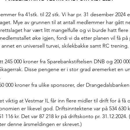
lemmer fra 41stk. til 22 stk. Vi har pr. 31 desember 2024 e
aget. Mye av grunnen til at antall medlemmer har gått n
idrettslaget har vært litt mangelfulle og vi burde hatt flere 
 medlemstallet øke igjen, fordi vi da etter planen vil få på
nt annet en universell turvei, skilekbakke samt RC trening.
tt 245 000 kroner fra Sparebankstiftelsen DNB og 200 000
Skagerrak. Disse pengene er i stor grad øremerket en univ
.
 50 000 kroner fra ulike sponsorer, der Drangedalsbanken
t viktig at Vestmar IL får inn flere midler til drift for å f
onomien er likevel god. Driftsinntektene var på 534 630 
 116 kr. Det var 87 218 kr på driftskonto pr. 31.12.2024.
tter denne årsmeldingen er skrevet.)