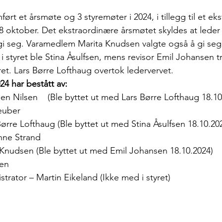
ført et årsmøte og 3 styremøter i 2024, i tillegg til et ek
 oktober. Det ekstraordinære årsmøtet skyldes at leder
gi seg. Varamedlem Marita Knudsen valgte også å gi se
 styret ble Stina Åsulfsen, mens revisor Emil Johansen tr
yret. Lars Børre Lofthaug overtok ledervervet.
024 har bestått av:
n Nilsen    (Ble byttet ut med Lars Børre Lofthaug 18.10
er             
Børre Lofthaug (Ble byttet ut med Stina Åsulfsen 18.10.20
nne Strand 
 Knudsen (Ble byttet ut med Emil Johansen 18.10.2024)    
sen
strator – Martin Eikeland (Ikke med i styret)
       