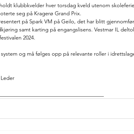
oldt klubbkvelder hver torsdag kveld utenom skoleferie
moterte seg på Kragerø Grand Prix.
presentert på Spark VM på Geilo, det har blitt gjennomført
dkjøring samt karting på engangslisens. Vestmar IL delt
festivalen 2024.
 i system og må følges opp på relevante roller i idrettslag
 Leder
_______________________________________