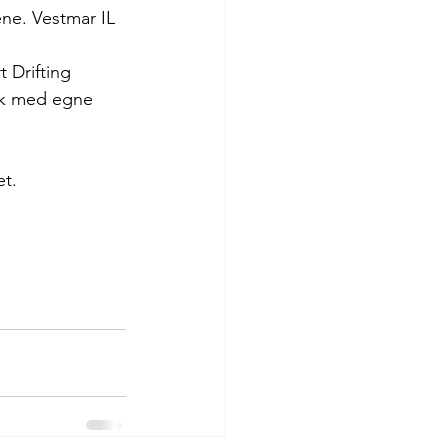
ne. Vestmar IL 
 Drifting 
ok med egne 
et.