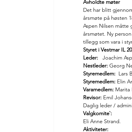
Avholdte møter
Det har blitt gjennom
årsmøte på høsten 18
Aspen Nilsen måtte 
årsmøtet. Ny person i
tillegg som vara i st
Styret i Vestmar IL 2
Leder:   
Joachim Aspe
Nestleder:
 Georg Neub
Styremedlem:
  Lars 
Styremedlem:
 Elin A
Varamedlem:
 Marita
Revisor:
 Emil Johan
Daglig leder / admini
Valgkomite`:
Eli Anne Strand.         
Aktiviteter: