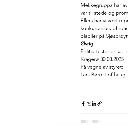
Mekkegruppa har avh
var til stede og pro
Ellers har vi vært re
konkurranser, offroa
olabiler på Sjøsprøyt
Øvrig
Politiattester er satt
Kragerø 30.03.2025
På vegne av styret:
Lars Børre Lofthaug-
__________________