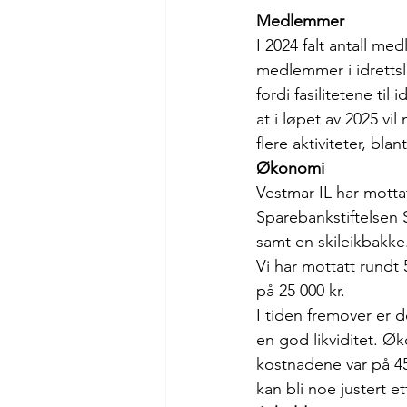
Medlemmer
I 2024 falt antall med
medlemmer i idrettsl
fordi fasilitetene til 
at i løpet av 2025 vil
flere aktiviteter, bla
Økonomi
Vestmar IL har motta
Sparebankstiftelsen 
samt en skileikbakke
Vi har mottatt rundt
på 25 000 kr.
I tiden fremover er de
en god likviditet. Øk
kostnadene var på 451
kan bli noe justert e