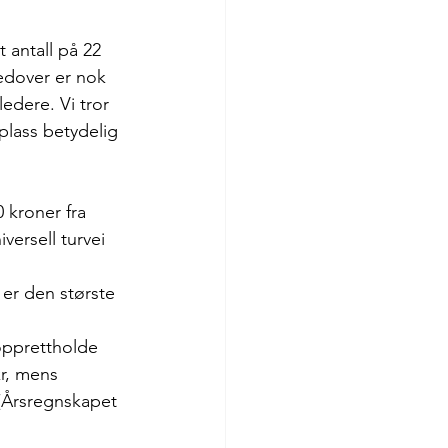
t antall på 22 
edover er nok 
ledere. Vi tror 
 plass betydelig 
 kroner fra 
ersell turvei 
 er den største 
å opprettholde 
kr, mens 
 (Årsregnskapet 