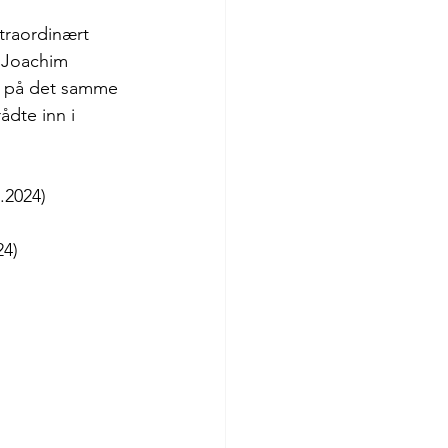
straordinært 
 Joachim 
g på det samme 
ådte inn i 
.2024)
24)
 